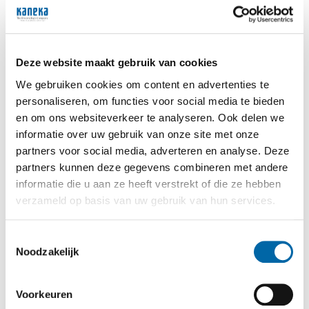
Jobkansen
Ongeacht jouw achtergrond, expertise of ervaring, bij
Deze website maakt gebruik van cookies
Kaneka ontdek je diverse loopbaanmogelijkheden. Je
We gebruiken cookies om content en advertenties te
hoeft absoluut geen chemie-expert te zijn om bij ons
personaliseren, om functies voor social media te bieden
te werken! Ben je leergierig, hou je van een uitdaging
en werk je graag samen met anderen? Dan pas je
en om ons websiteverkeer te analyseren. Ook delen we
perfect binnen ons Kaneka team.
informatie over uw gebruik van onze site met onze
partners voor social media, adverteren en analyse. Deze
Bedrijfsbezoek voor scholen
partners kunnen deze gegevens combineren met andere
informatie die u aan ze heeft verstrekt of die ze hebben
We vinden het belangrijk dat jong talent ons bedrijf
verzameld op basis van uw gebruik van hun services.
en onze activiteiten van dichtbij leert kennen.
Daarom zetten we regelmatig onze deuren open
Toestemmingsselectie
voor scholen en universiteiten. Tijdens dit bezoek
Noodzakelijk
ontdekken de studenten hoe een modern
chemiebedrijf werkt – van processen tot technologie
en dagelijkse werking.
Voorkeuren