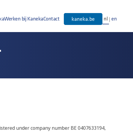
ka
Werken bij Kaneka
Contact
nl
en
kaneka.be
|
T
registered under company number BE 0407633194,