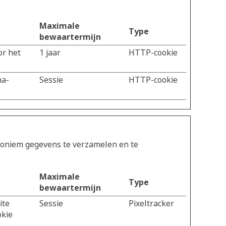
Maximale
Type
bewaartermijn
or het
1 jaar
HTTP-cookie
na-
Sessie
HTTP-cookie
noniem gegevens te verzamelen en te
Maximale
Type
bewaartermijn
ite
Sessie
Pixeltracker
okie